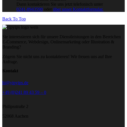
Dann kontaktieren Sie uns jetzt telefonisch unter
0241-8943590
oder
über unser Kontaktformular.
Back To Top
Sie interessieren sich für unsere Dienstleistungen in den Bereichen
E-Commerce, Webdesign, Onlinemarketing oder Illustration &
Branding?
Zögern Sie nicht uns zu kontaktieren! Wir freuen uns auf Ihre
Anfrage.
Kontakt
hi@yipyips.de
+49 (0)241 89 43 59 – 0
Philipsstraße 2
52068 Aachen