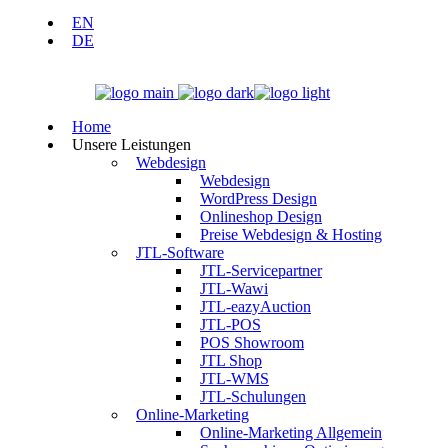
EN
DE
Home
Unsere Leistungen
Webdesign
Webdesign
WordPress Design
Onlineshop Design
Preise Webdesign & Hosting
JTL-Software
JTL-Servicepartner
JTL-Wawi
JTL-eazyAuction
JTL-POS
POS Showroom
JTL Shop
JTL-WMS
JTL-Schulungen
Online-Marketing
Online-Marketing Allgemein