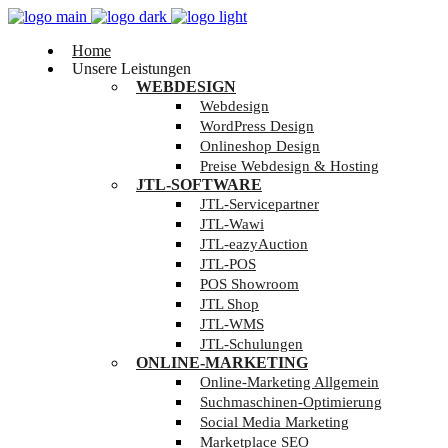
Home
Unsere Leistungen
WEBDESIGN
Webdesign
WordPress Design
Onlineshop Design
Preise Webdesign & Hosting
JTL-SOFTWARE
JTL-Servicepartner
JTL-Wawi
JTL-eazyAuction
JTL-POS
POS Showroom
JTL Shop
JTL-WMS
JTL-Schulungen
ONLINE-MARKETING
Online-Marketing Allgemein
Suchmaschinen-Optimierung
Social Media Marketing
Marketplace SEO